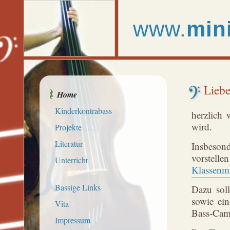
www.
min
Liebe
Home
Kinderkontrabass
herzlich 
wird.
Projekte
Literatur
Insbeson
vorstell
Unterricht
Klassenmu
Bassige Links
Dazu soll
sowie ein
Vita
Bass-Cam
Impressum