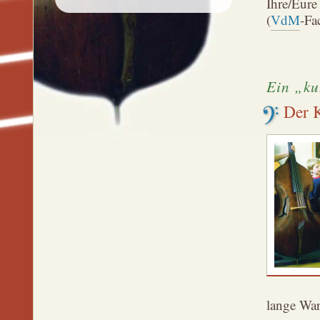
Ihre/Eur
(
VdM
-Fa
Ein „ku
Der 
lange War